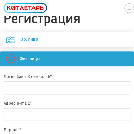
To
Регистрация
na
Юр. лицо
Физ. лицо
Логин (мин. 3 символа):
*
Адрес e-mail:
*
Пароль:
*