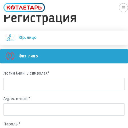
To
Регистрация
na
Юр. лицо
Физ. лицо
Логин (мин. 3 символа):
*
Адрес e-mail:
*
Пароль:
*