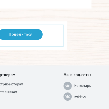
Поделиться
ртнерам
Мы в соц.сетях
стрибьюторам
Котлетарь
ставщикам
неМясо