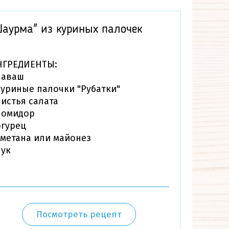
Шаурма" из куриных палочек
За
НГРЕДИЕНТЫ:
ИН
лаваш
Баг
куриные палочки "Рубатки"
Фр
листья салата
шт
помидор
Сы
огурец
сметана или майонез
лук
Посмотреть рецепт