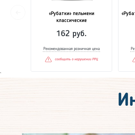
рский»
«Рубатки» пельмени
«Руба
классические
162 руб.
Рекомендованная розничная цена
Ре
сообщить о нарушении РРЦ
`
И