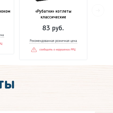
ноком
«Рубатки» котлеты
«Рубатк
классические
83 руб.
ена
Рекоме
Рекомендованная розничная цена
РЦ
сообщить о нарушении РРЦ
ты