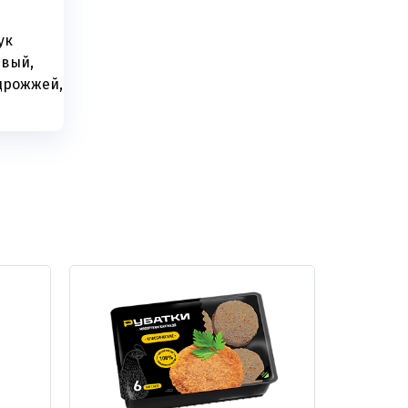
ук
евый,
 дрожжей,