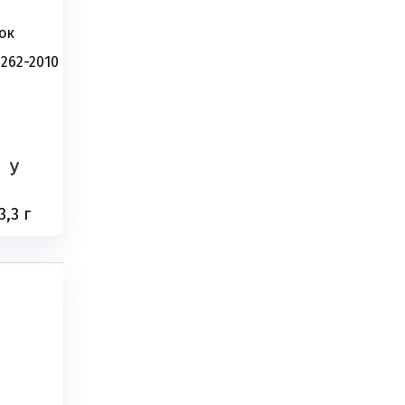
ок
9262-2010
У
3,3 г