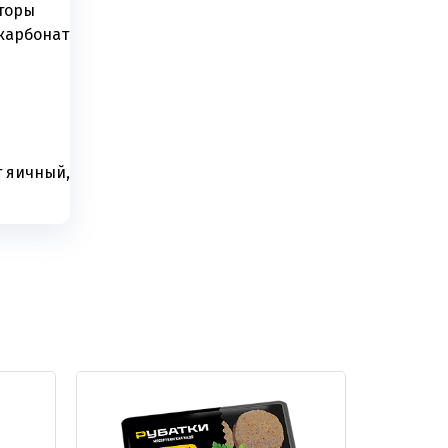
торы
 карбонат
т яичный,