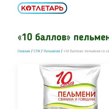
«10 баллов» пельме
Главная
/
СТМ
/
Пельмени
/
«10 баллов» пельмени со с