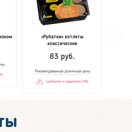
ноком
«Рубатки» котлеты
«Рубатк
классические
83 руб.
ена
Рекоме
Рекомендованная розничная цена
РЦ
сообщить о нарушении РРЦ
ты