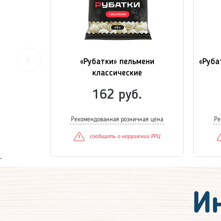
рский»
«Рубатки» пельмени
«Руба
классические
162 руб.
Рекомендованная розничная цена
Ре
сообщить о нарушении РРЦ
`
И