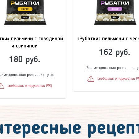
тки» пельмени с говядиной
«Рубатки» пельмени с чес
и свининой
162 руб.
180 руб.
Рекомендованная розничная ц
комендованная розничная цена
сообщить о нарушении Р
сообщить о нарушении РРЦ
нтересные рецеп