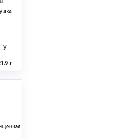
18
душка
У
21.9 г
чищенная