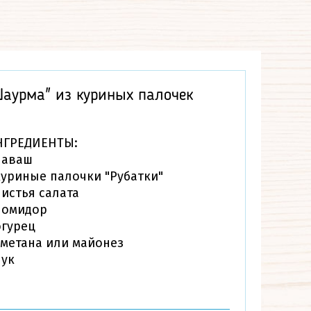
Шаурма" из куриных палочек
За
НГРЕДИЕНТЫ:
ИН
лаваш
Баг
куриные палочки "Рубатки"
Фр
листья салата
шт
помидор
Сы
огурец
сметана или майонез
лук