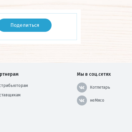
Поделиться
ртнерам
Мы в соц.сетях
стрибьюторам
Котлетарь
ставщикам
неМясо