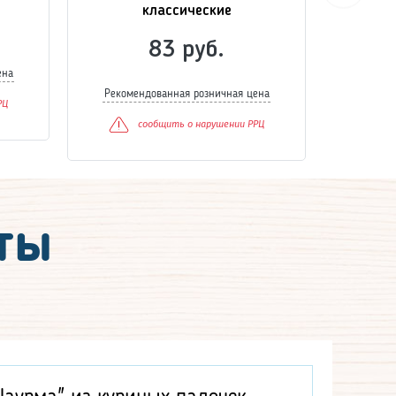
классические
83 руб.
ена
Рекоме
Рекомендованная розничная цена
РЦ
сообщить о нарушении РРЦ
ты