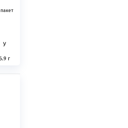
 пакет
У
6.9 г