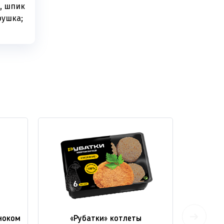
, шпик
рушка;
ноком
«Рубатки» котлеты
«Рубатк